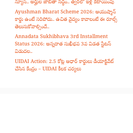
న్యూస్.. అర్హుల జాబితా సిద్ధం.. త్వరలో ఇళ్ల కేటాయింపు
Ayushman Bharat Scheme 2026: ఆయుష్మాన్
కార్డు ఉంటే సరిపోదు.. ఉచిత వైద్యం కావాలంటే ఈ రూల్స్
తెలుసుకోవాల్సిందే..
Annadata Sukhibhava 3rd Installment
Status 2026: అన్నదాత సుఖీభవ 3వ విడత స్టేటస్
విడుదల..
UIDAI Action: 2.5 కోట్ల ఆధార్ కార్డులు డీయాక్టివేట్
చేసిన కేంద్రం – UIDAI కీలక చర్యలు