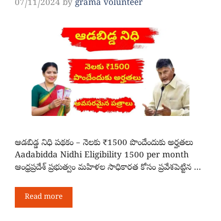
07/11/2024
by
grama volunteer
ఆడబిడ్డ నిధి పథకం – నెలకు ₹1500 పొందేందుకు అర్హతలు
Aadabidda Nidhi Eligibility 1500 per month
ఆంధ్రప్రదేశ్ ప్రభుత్వం మహిళల సాధికారత కోసం ప్రవేశపెట్టిన …
Read more