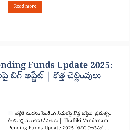
Read more
nding Funds Update 2025:
 బిగ్ అప్డేట్ | కొత్త చెల్లింపులు
తల్లికి వందనం పెండింగ్ నిధులపై కొత్త అప్డేట్! ప్రభుత్వం
కీలక నిర్ణయం తీసుకోబోతోంది | Thalliki Vandanam
Pending Funds Update 2025 ‘తల్లికి వందనం’ …