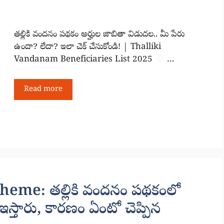
తల్లికి వందనం పథకం అర్హుల జాబితా విడుదల.. మీ పేరు
ఉందా? లేదా? ఇలా చెక్ చేసుకోండి! | Thalliki
Vandanam Beneficiaries List 2025
…
Read more
eme: తల్లికి వందనం పథకంలో
ఇస్తారు, కారణం ఏంటో చెప్పిన