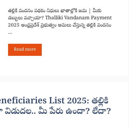
తల్లికి వందనం పథకం నిధులు ఖాతాల్లోకి జమ | మీకు
డబ్బులు వచ్చాయా? Thalliki Vandanam Payment
2025 ఆంధ్రప్రదేశ్ ప్రభుత్వం అమలు చేస్తున్న తల్లికి వందనం
…
Read more
iciaries List 2025: తల్లికి
 విడుదల.. మీ పేరు ఉందా? లేదా?