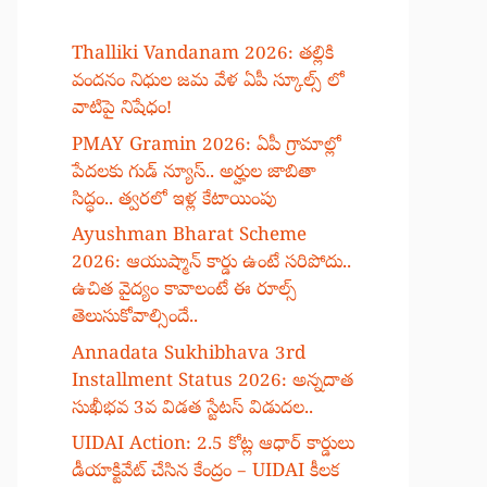
Thalliki Vandanam 2026: తల్లికి
వందనం నిధుల జమ వేళ ఏపీ స్కూల్స్ లో
వాటిపై నిషేధం!
PMAY Gramin 2026: ఏపీ గ్రామాల్లో
పేదలకు గుడ్ న్యూస్.. అర్హుల జాబితా
సిద్ధం.. త్వరలో ఇళ్ల కేటాయింపు
Ayushman Bharat Scheme
2026: ఆయుష్మాన్ కార్డు ఉంటే సరిపోదు..
ఉచిత వైద్యం కావాలంటే ఈ రూల్స్
తెలుసుకోవాల్సిందే..
Annadata Sukhibhava 3rd
Installment Status 2026: అన్నదాత
సుఖీభవ 3వ విడత స్టేటస్ విడుదల..
UIDAI Action: 2.5 కోట్ల ఆధార్ కార్డులు
డీయాక్టివేట్ చేసిన కేంద్రం – UIDAI కీలక