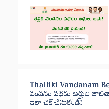
Thalliki Vandanam Benef
వందనం పథకం అర్హుల జాబితా
ఇలా చెక్ చేసుకోండి!