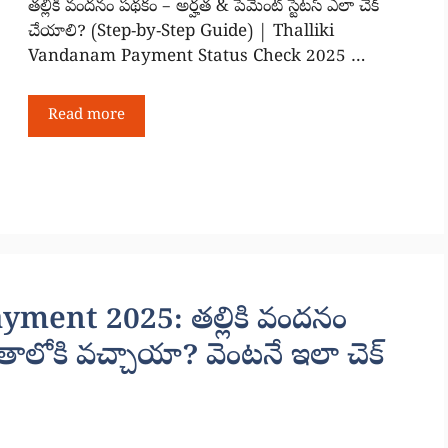
తల్లికి వందనం పథకం – అర్హత & పేమెంట్ స్టేటస్ ఎలా చెక్
చేయాలి? (Step-by-Step Guide) | Thalliki
Vandanam Payment Status Check 2025 …
Read more
ment 2025: తల్లికి వందనం
లోకి వచ్చాయా? వెంటనే ఇలా చెక్