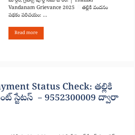
మార్గం, గ్రీవెన్స్ పూర్తి సమాచారం! | Thalliki
Vandanam Grievance 2025
తల్లికి వందనం
పథకం పరిచయం: …
Read more
ment Status Check: తల్లికి
ట్ స్టేటస్ – 9552300009 ద్వారా