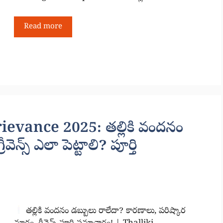
Read more
vance 2025: తల్లికి వందనం
ెన్స్ ఎలా పెట్టాలి? పూర్తి
తల్లికి వందనం డబ్బులు రాలేదా? కారణాలు, పరిష్కార