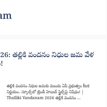
nam
: తల్లికి వందనం నిధుల జమ వేళ
ం!
తల్లికి వందనం నిధుల జమకు ముందు ఏపీ ప్రభుత్వం కీలక
నిర్ణయం.. స్కూల్స్‌లో ట్రెండీ హెయిర్ స్టైల్స్‌పై నిషేధం! |
Thalliki Vandanam 2026 తల్లికి వందనం …