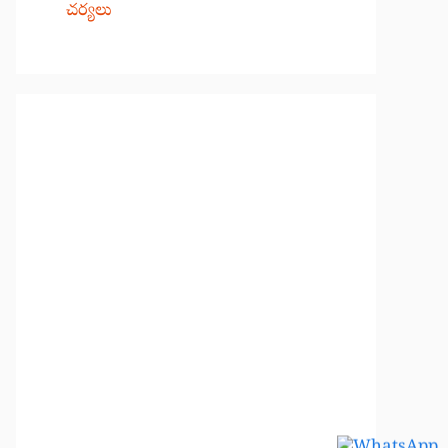
చర్యలు