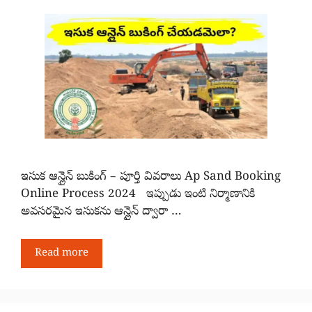
ఇసుక ఆన్లైన్ బుకింగ్ – పూర్తి వివరాలు Ap Sand Booking
Online Process 2024 ఇప్పుడు ఇంటి నిర్మాణానికి
అవసరమైన ఇసుకను ఆన్లైన్ ద్వారా …
Read more