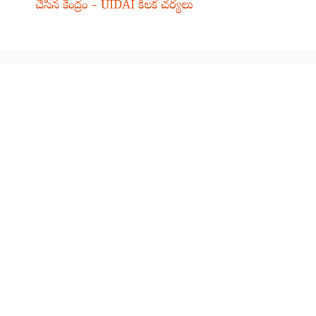
చేసిన కేంద్రం – UIDAI కీలక చర్యలు