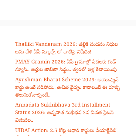
Thalliki Vandanam 2026: తల్లికి వందనం నిధుల
జమ వేళ ఏపీ స్కూల్స్ లో వాటిపై నిషేధం!
PMAY Gramin 2026: ఏపీ గ్రామాల్లో పేదలకు గుడ్
న్యూస్.. అర్హుల జాబితా సిద్ధం.. త్వరలో ఇళ్ల కేటాయింపు
Ayushman Bharat Scheme 2026: ఆయుష్మాన్
కార్డు ఉంటే సరిపోదు.. ఉచిత వైద్యం కావాలంటే ఈ రూల్స్
తెలుసుకోవాల్సిందే..
Annadata Sukhibhava 3rd Installment
Status 2026: అన్నదాత సుఖీభవ 3వ విడత స్టేటస్
విడుదల..
UIDAI Action: 2.5 కోట్ల ఆధార్ కార్డులు డీయాక్టివేట్