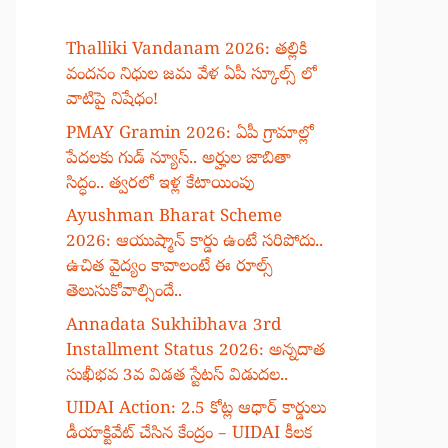
Thalliki Vandanam 2026: తల్లికి
వందనం నిధుల జమ వేళ ఏపీ స్కూల్స్ లో
వాటిపై నిషేధం!
PMAY Gramin 2026: ఏపీ గ్రామాల్లో
పేదలకు గుడ్ న్యూస్.. అర్హుల జాబితా
సిద్ధం.. త్వరలో ఇళ్ల కేటాయింపు
Ayushman Bharat Scheme
2026: ఆయుష్మాన్ కార్డు ఉంటే సరిపోదు..
ఉచిత వైద్యం కావాలంటే ఈ రూల్స్
తెలుసుకోవాల్సిందే..
Annadata Sukhibhava 3rd
Installment Status 2026: అన్నదాత
సుఖీభవ 3వ విడత స్టేటస్ విడుదల..
UIDAI Action: 2.5 కోట్ల ఆధార్ కార్డులు
డీయాక్టివేట్ చేసిన కేంద్రం – UIDAI కీలక