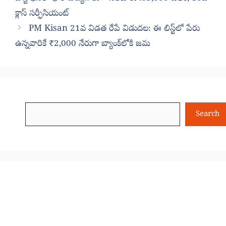
క్లాస్ సర్ఫీసియంట్
PM Kisan 21వ విడత రేపే విడుదల: ఈ లిస్ట్‌లో పేరు
ఉన్నవారికే ₹2,000 నేరుగా బ్యాంక్‌లోకి జమ
Search
Search