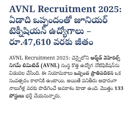
AVNL Recruitment 2025:
ఏడాది ఒప్పందంతో జూనియర్‌
టెక్నీషియన్‌ ఉద్యోగాలు –
రూ.47,610 వరకు జీతం
AVNL Recruitment 2025: చెన్నైలోని
ఆర్మ్‌డ్ వెహికల్స్
నిగమ్ లిమిటెడ్ (AVNL)
సంస్థ కొత్త ఉద్యోగ నోటిఫికేషన్‌ను
విడుదల చేసింది. ఈ నియామకాలు
ఒప్పంద ప్రాతిపదికన
ఒక
సంవత్సరం కాలానికి ఉంటాయి. అయితే పనితీరు ఆధారంగా
నాలుగేళ్ల వరకు పొడిగించే అవకాశం కూడా ఉంది. మొత్తం
133
పోస్టులు
భర్తీ చేయనున్నారు.