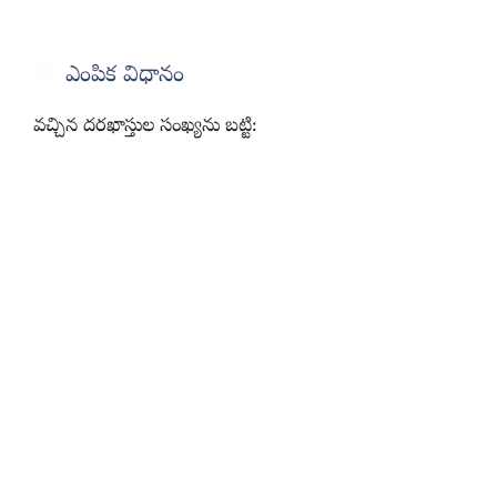
ఎంపిక విధానం
వచ్చిన దరఖాస్తుల సంఖ్యను బట్టి: