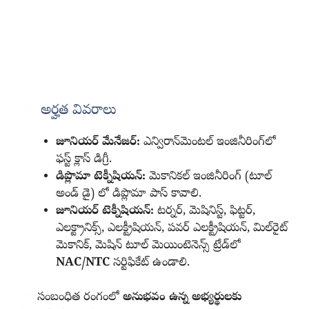
అర్హత వివరాలు
జూనియర్ మేనేజర్‌:
ఎన్విరాన్‌మెంటల్‌ ఇంజినీరింగ్‌లో
ఫస్ట్‌ క్లాస్‌ డిగ్రీ.
డిప్లొమా టెక్నీషియన్‌:
మెకానికల్‌ ఇంజినీరింగ్‌ (టూల్‌
అండ్‌ డై) లో డిప్లొమా పాస్‌ కావాలి.
జూనియర్ టెక్నీషియన్‌:
టర్నర్‌, మెషినిస్ట్‌, ఫిట్టర్‌,
ఎలక్ట్రానిక్స్‌, ఎలక్ట్రీషియన్‌, పవర్‌ ఎలక్ట్రీషియన్‌, మిల్‌రైట్‌
మెకానిక్‌, మెషిన్‌ టూల్‌ మెయింటెనెన్స్‌ ట్రేడ్‌లో
NAC/NTC
సర్టిఫికేట్‌ ఉండాలి.
సంబంధిత రంగంలో
అనుభవం ఉన్న అభ్యర్థులకు