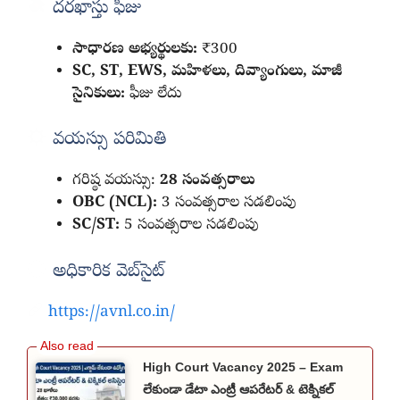
దరఖాస్తు ఫీజు
సాధారణ అభ్యర్థులకు:
₹300
SC, ST, EWS, మహిళలు, దివ్యాంగులు, మాజీ
సైనికులు:
ఫీజు లేదు
వయస్సు పరిమితి
గరిష్ఠ వయస్సు:
28 సంవత్సరాలు
OBC (NCL):
3 సంవత్సరాల సడలింపు
SC/ST:
5 సంవత్సరాల సడలింపు
అధికారిక వెబ్‌సైట్
https://avnl.co.in/
High Court Vacancy 2025 – Exam
లేకుండా డేటా ఎంట్రీ ఆపరేటర్ & టెక్నికల్