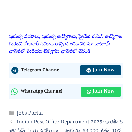
ప్రభుత్వ పథకాలు, ప్రభుత్వ ఉద్యోగాలు, ప్రైవేట్ కంపెనీ ఉద్యోగాల
గురించి రోజువారీ సమాచారాన్ని పొందడానికి మా వాట్సాప్
ఛానెల్‌లో మరియు టెలిగ్రామ్ ఛానెల్‌లో చేరండి
Join Now
Telegram Channel
Join Now
WhatsApp Channel
Categories
Jobs Portal
Indian Post Office Department 2025: భారతీయ
పోస్టాఫీస్‌లో భారీ ఉద్యోగాలు – నెలకు రూ.63,000 జీతం, 10వ