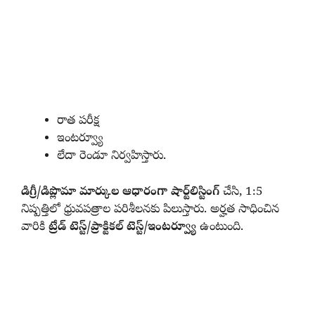
రాత పరీక్ష
ఇంటర్వ్యూ
లేదా రెండూ నిర్వహిస్తారు.
డిగ్రీ/డిప్లొమా మార్కుల ఆధారంగా షార్ట్‌లిస్టింగ్
చేసి, 1:5
నిష్పత్తిలో ధ్రువపత్రాల పరిశీలనకు పిలుస్తారు. అర్హత సాధించిన
వారికి
ట్రేడ్‌ టెస్ట్‌/ప్రాక్టికల్‌ టెస్ట్‌/ఇంటర్వ్యూ
ఉంటుంది.