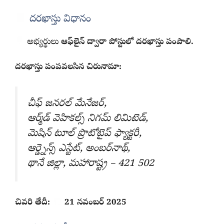
దరఖాస్తు విధానం
అభ్యర్థులు
ఆఫ్‌లైన్‌ ద్వారా పోస్టులో దరఖాస్తు పంపాలి.
దరఖాస్తు పంపవలసిన చిరునామా:
చీఫ్‌ జనరల్‌ మేనేజర్‌,
ఆర్మ్‌డ్ వెహికల్స్ నిగమ్ లిమిటెడ్‌,
మెషిన్‌ టూల్‌ ప్రొటోటైప్‌ ఫ్యాక్టరీ,
ఆర్డ్నెన్స్‌ ఎస్టేట్‌, అంబర్‌నాథ్‌,
థానే జిల్లా, మహారాష్ట్ర – 421 502
చివరి తేదీ:
21 నవంబర్ 2025