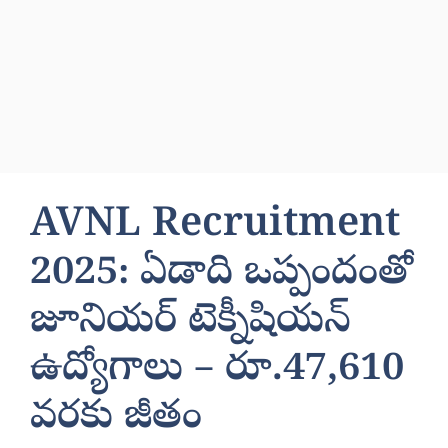
AVNL Recruitment
2025: ఏడాది ఒప్పందంతో
జూనియర్‌ టెక్నీషియన్‌
ఉద్యోగాలు – రూ.47,610
వరకు జీతం