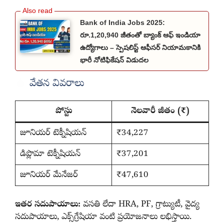
Bank of India Jobs 2025:
రూ.1,20,940 జీతంతో బ్యాంక్ ఆఫ్ ఇండియా
ఉద్యోగాలు – స్పెషలిస్ట్ ఆఫీసర్ నియామకానికి
భారీ నోటిఫికేషన్ విడుదల
వేతన వివరాలు
పోస్టు
నెలవారీ జీతం (₹)
జూనియర్‌ టెక్నీషియన్‌
₹34,227
డిప్లొమా టెక్నీషియన్‌
₹37,201
జూనియర్‌ మేనేజర్‌
₹47,610
ఇతర సదుపాయాలు:
వసతి లేదా HRA, PF, గ్రాట్యుటీ, వైద్య
సదుపాయాలు, ఎక్స్‌గ్రేషియా వంటి ప్రయోజనాలు లభిస్తాయి.