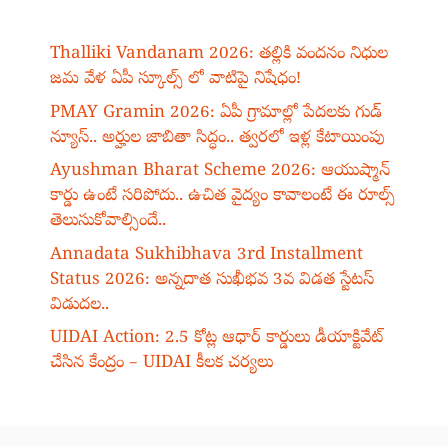
Thalliki Vandanam 2026: తల్లికి వందనం నిధుల
జమ వేళ ఏపీ స్కూల్స్ లో వాటిపై నిషేధం!
PMAY Gramin 2026: ఏపీ గ్రామాల్లో పేదలకు గుడ్
న్యూస్.. అర్హుల జాబితా సిద్ధం.. త్వరలో ఇళ్ల కేటాయింపు
Ayushman Bharat Scheme 2026: ఆయుష్మాన్
కార్డు ఉంటే సరిపోదు.. ఉచిత వైద్యం కావాలంటే ఈ రూల్స్
తెలుసుకోవాల్సిందే..
Annadata Sukhibhava 3rd Installment
Status 2026: అన్నదాత సుఖీభవ 3వ విడత స్టేటస్
విడుదల..
UIDAI Action: 2.5 కోట్ల ఆధార్ కార్డులు డీయాక్టివేట్
చేసిన కేంద్రం – UIDAI కీలక చర్యలు