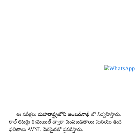
ఈ పరీక్షలు
మహారాష్ట్రలోని అంబర్‌నాథ్
లో నిర్వహిస్తారు.
కాల్‌ లెటర్లు ఈమెయిల్‌ ద్వారా పంపబడతాయి
మరియు తుది
ఫలితాలు AVNL వెబ్‌సైట్‌లో ప్రకటిస్తారు.