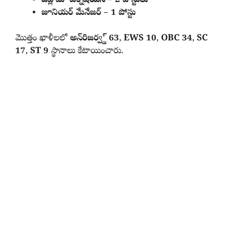
డిప్లొమా టెక్నీషియన్‌ – 2 పోస్టులు
జూనియర్ మేనేజర్‌ – 1 పోస్టు
మొత్తం ఖాళీలలో
అన్‌రిజర్వ్డ్‌ 63
,
EWS 10
,
OBC 34
,
SC
17
,
ST 9
స్థానాలు కేటాయించారు.